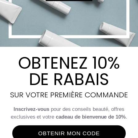
Gel Activateur
OBTENEZ 10%
$
177.50
DE RABAIS
Ajouter au panier
SUR VOTRE PREMIÈRE COMMANDE
Details
Inscrivez-vous
pour des conseils beauté, offres
exclusives et votre
cadeau de bienvenue de 10%
.
OBTENIR MON CODE