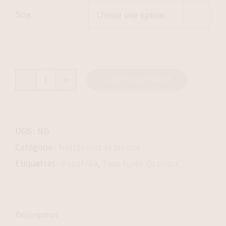
Size

AJOUTER AU PANIER
quantité
de
Mousse
UGS :
ND
Nettoyante
Catégorie :
Nettoyants et lotions
Cell
Étiquettes :
Aquafolia
,
Tous types de peaux
Probio
Description