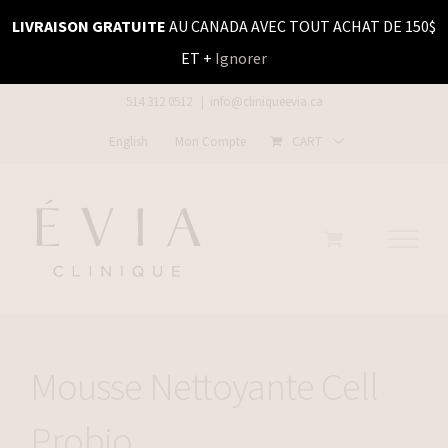
Skip
LIVRAISON GRATUITE
AU CANADA AVEC TOUT ACHAT DE 150$
to
ET +
Ignorer
content
514 312 0512
|
info@cliniqueevia.ca
English
Mon Compte
CART
Mousse Nettoyante Cell
Probio