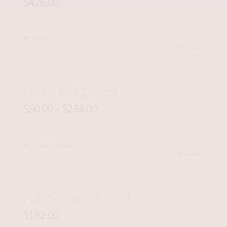
$
426.00
Ajouter au panier
Details
Mela Bright [C+]
$
50.00
$
234.00
Price
–
range:
$50.00
Choix des options
Details
through
$234.00
Alpha Night Peel
$
182.00