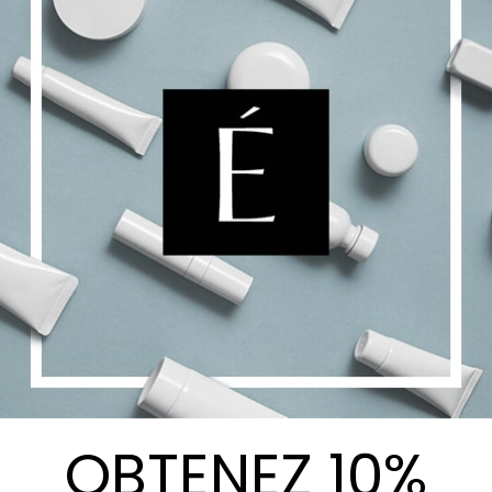
range:
$130.00
Choix des options
Details
through
$248.00
Ultra Vital Crème –
Nouveau
$
596.50
Ajouter au panier
Details
OBTENEZ 10%