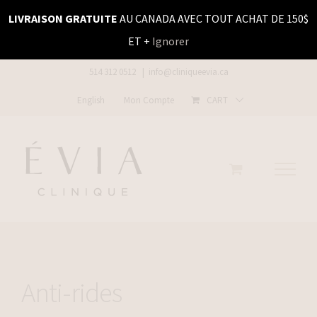
Skip
LIVRAISON GRATUITE
AU CANADA AVEC TOUT ACHAT DE 150$
to
ET +
Ignorer
content
514 312 0512
|
info@cliniqueevia.ca
English
Mon Compte
CART
Anti-rides