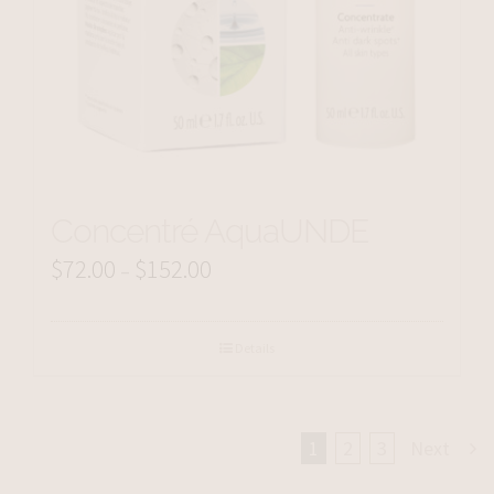
Concentré AquaUNDE
$
72.00
$
152.00
Price
–
range:
$72.00
Details
through
$152.00
1
2
3
Next