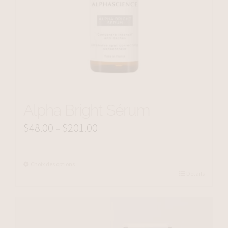
Alpha Bright Sérum
$
48.00
$
201.00
Price
–
range:
$48.00
Choix des options
Details
through
$201.00