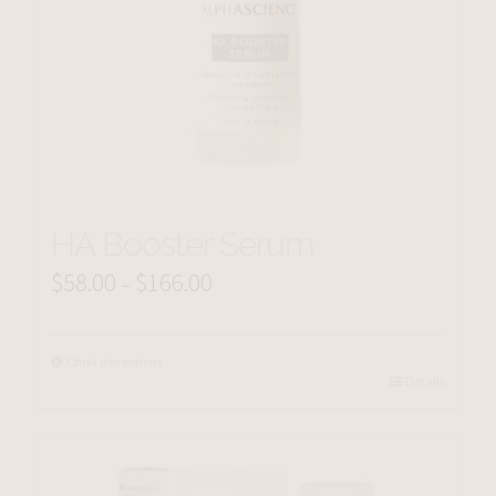
HA Booster Serum
$
58.00
$
166.00
Price
–
range:
$58.00
Choix des options
Details
through
$166.00