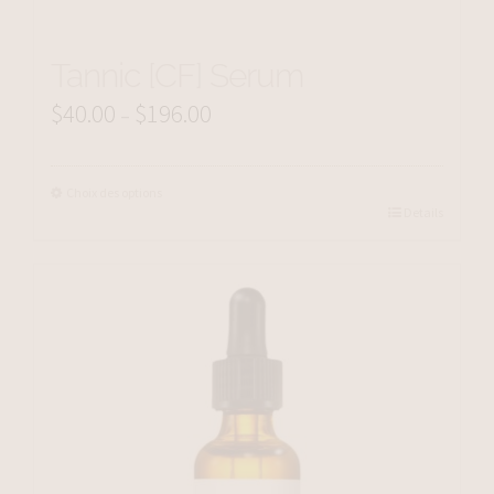
Tannic [CF] Serum
$
40.00
$
196.00
Price
–
range:
$40.00
Choix des options
Details
through
$196.00