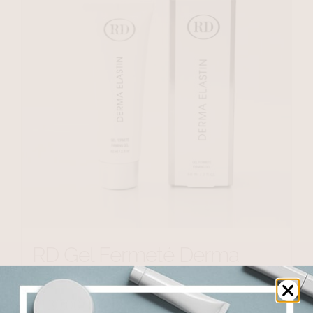
RD Gel Fermeté Derma
Elastin
$
130.00
$
248.00
Price
–