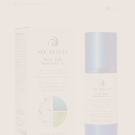
$61.00
Choix des options
Details
through
$117.00