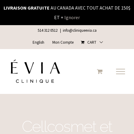
Skip
LIVRAISON GRATUITE
AU CANADA AVEC TOUT ACHAT DE 150$
to
ET +
Ignorer
content
514 312 0512
|
info@cliniqueevia.ca
English
Mon Compte
CART
Cellcosmet et