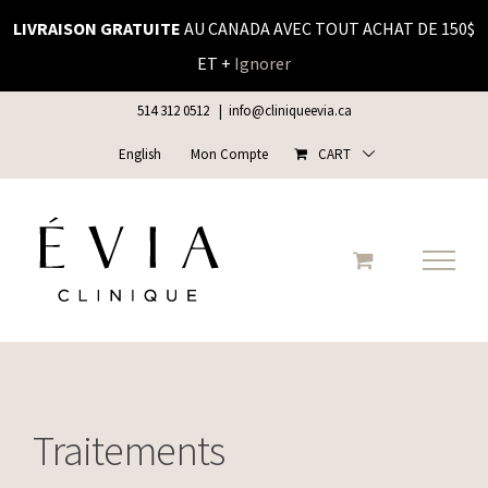
Skip
LIVRAISON GRATUITE
AU CANADA AVEC TOUT ACHAT DE 150$
to
ET +
Ignorer
content
514 312 0512
|
info@cliniqueevia.ca
English
Mon Compte
CART
Traitements