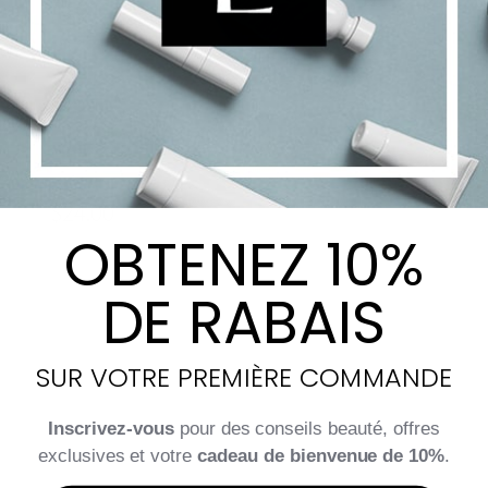
Renaissance Glove
Exfoliating Kit
$
24.00
OBTENEZ 10%
DE RABAIS
Choix des options
Details
SUR VOTRE PREMIÈRE COMMANDE
Inscrivez-vous
pour des conseils beauté, offres
exclusives et votre
cadeau de bienvenue de 10%
.