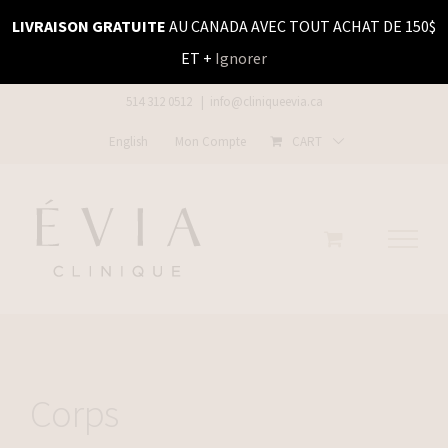
Skip
LIVRAISON GRATUITE
AU CANADA AVEC TOUT ACHAT DE 150$
to
ET +
Ignorer
content
514 312 0512
|
info@cliniqueevia.ca
English
Mon Compte
CART
Corps