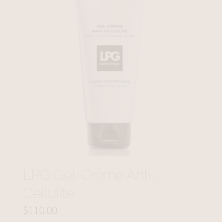
LPG Gel-Crème Anti-
Cellulite
$
110.00