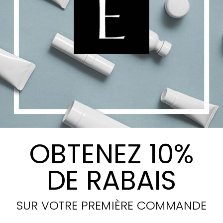
CellLift Serum
$
795.00
Ajouter au panier
Details
OBTENEZ 10%
CellCollagen Visage et Cou
DE RABAIS
(4 unités)
$
894.75
SUR VOTRE PREMIÈRE COMMANDE