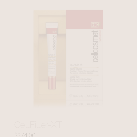
CellFiller-XT
$
374.00