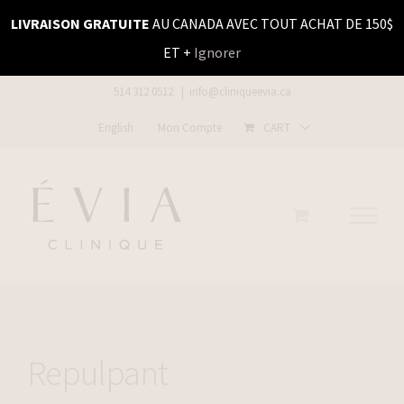
Skip
LIVRAISON GRATUITE
AU CANADA AVEC TOUT ACHAT DE 150$
to
ET +
Ignorer
content
514 312 0512
|
info@cliniqueevia.ca
English
Mon Compte
CART
Repulpant