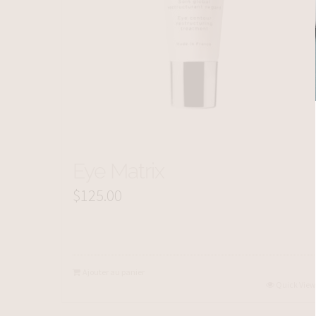
Eye Matrix
$
125.00
Ajouter au panier
Quick View