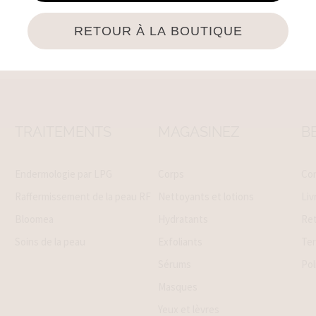
RETOUR À LA BOUTIQUE
TRAITEMENTS
MAGASINEZ
BE
Endermologie par LPG
Corps
Co
Raffermissement de la peau RF
Nettoyants et lotions
Liv
Bloomea
Hydratants
Ret
Soins de la peau
Exfoliants
Ter
Sérums
Pol
Masques
Yeux et lèvres