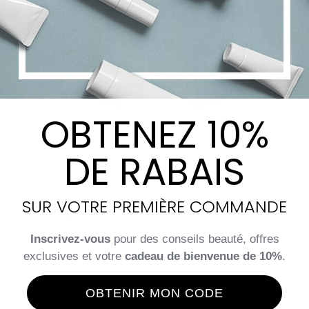
OBTENEZ 10%
DE RABAIS
LPG Masque contour yeux
post-traitement
SUR VOTRE PREMIÈRE COMMANDE
$
35.00
Inscrivez-vous
pour des conseils beauté, offres
exclusives et votre
cadeau de bienvenue de 10%
.
Ajouter au panier
Quick View
OBTENIR MON CODE