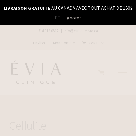
Skip
LIVRAISON GRATUITE
AU CANADA AVEC TOUT ACHAT DE 150$
to
ET +
Ignorer
content
514 312 0512
|
info@cliniqueevia.ca
English
Mon Compte
CART
Cellulite