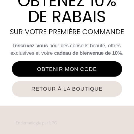
OBTENEZ 10%
DE RABAIS
SUR VOTRE PREMIÈRE COMMANDE
INFOLETTRE
Inscrivez-vous
pour des conseils beauté, offres
Abonnez-vous pour recevoir des mises à jour,
exclusives et votre
cadeau de bienvenue de 10%
.
accéder à des offres exclusives et plus encore.
OBTENIR MON CODE
S'INSCRIRE
RETOUR À LA BOUTIQUE
TRAITEMENTS
Endermologie par LPG