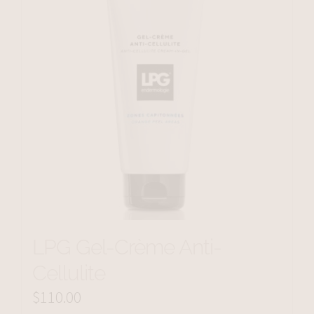
LPG Gel-Crème Anti-
Cellulite
$
110.00