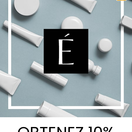
LPG Sérum Intensif Anti-
Cellulite
$
132.00
Ajouter au panier
Details