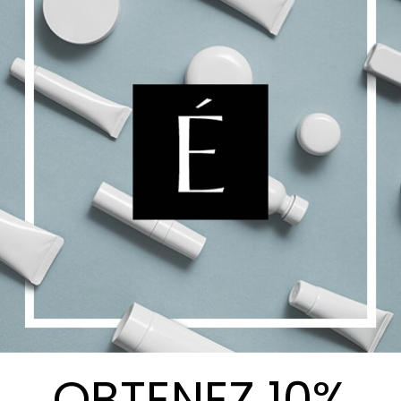
Formule Régénérante
$
220.00
Ajouter au panier
Details
Formule Hydratante
$
210.00
OBTENEZ 10%