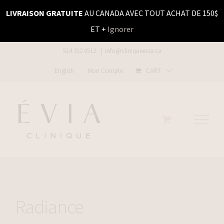
Skip
LIVRAISON GRATUITE
AU CANADA AVEC TOUT ACHAT DE 150$
to
ET +
Ignorer
content
514 312 0512
|
info@cliniqueevia.ca
English
Mon Compte
CART
Radiance