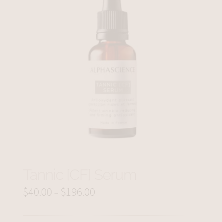
Tannic [CF] Serum
$
40.00
$
196.00
Price
–
range: