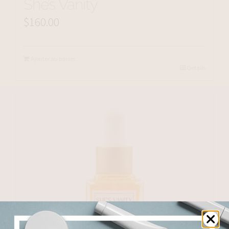
She’s Vanity
$
160.00
Ajouter au panier
Details