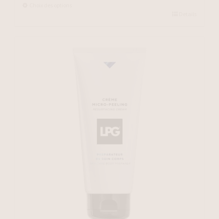
$40.00
Choix des options
Details
through
$196.00