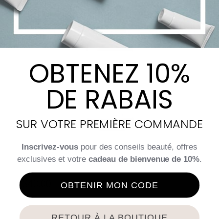
OBTENEZ 10%
DE RABAIS
SUR VOTRE PREMIÈRE COMMANDE
Inscrivez-vous
pour des conseils beauté, offres
exclusives et votre
cadeau de bienvenue de 10%
.
Phytic [TC] Serum
$
40.00
$
178.00
Price
–
OBTENIR MON CODE
range:
$40.00
RETOUR À LA BOUTIQUE
Choix des options