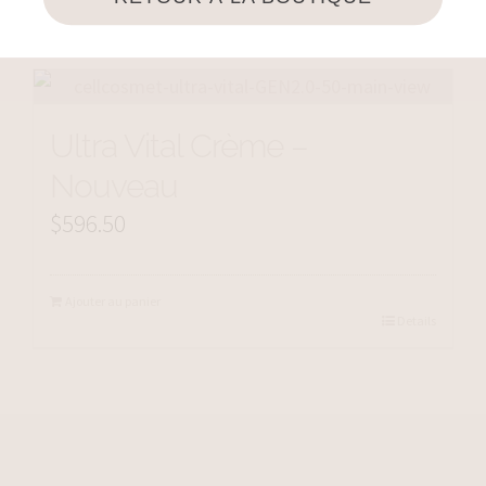
Details
through
$178.00
Ultra Vital Crème –
Nouveau
$
596.50
Ajouter au panier
Details