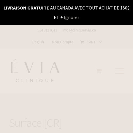
Skip
LIVRAISON GRATUITE
AU CANADA AVEC TOUT ACHAT DE 150$
to
ET +
Ignorer
content
514 312 0512
|
info@cliniqueevia.ca
English
Mon Compte
CART
Surface [CR]