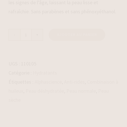
les signes de l’âge, laissant la peau lisse et
rafraîchie. Sans parabènes et sans phénoxyéthanol.
AJOUTER AU PANIER
quantité
de
Surface
UGS :
110105
[CR]
Catégorie :
Hydratants
Étiquettes :
Alphascience
,
Anti-rides
,
Combinaison à
huileux
,
Peau déshydratée
,
Peau normale
,
Peau
sèche